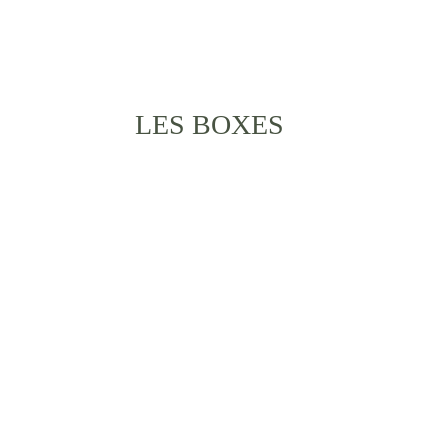
chevaux une véritable piste d'athlétisme !
LES BOXES